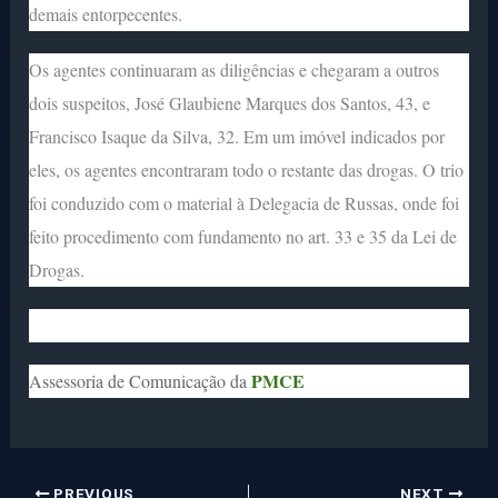
demais entorpecentes.
Os agentes continuaram as diligências e chegaram a outros
dois suspeitos, José Glaubiene Marques dos Santos, 43, e
Francisco Isaque da Silva, 32. Em um imóvel indicados por
eles, os agentes encontraram todo o restante das drogas. O trio
foi conduzido com o material à Delegacia de Russas, onde foi
feito procedimento com fundamento no art. 33 e 35 da Lei de
Drogas.
PMCE
Assessoria de Comunicação da
PREVIOUS
NEXT