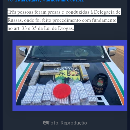
Por
Ze da Legnas
/
4 de novembro de 2022
Três pessoas foram presas e
conduzidas à Delegacia de
Russas, onde foi feito procedimento com fundamento
no art. 33 e 35 da Lei de Drogas.
📷Foto: Reprodução