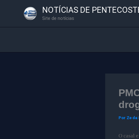
Ir
NOTÍCIAS DE PENTECOST
para
Site de notícias
o
conteúdo
PMC
dro
Por
Ze da
O casal e