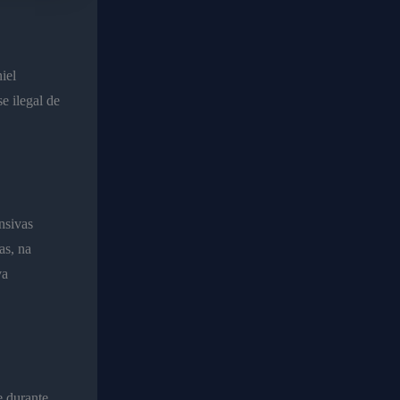
iel
e ilegal de
nsivas
as, na
va
e durante