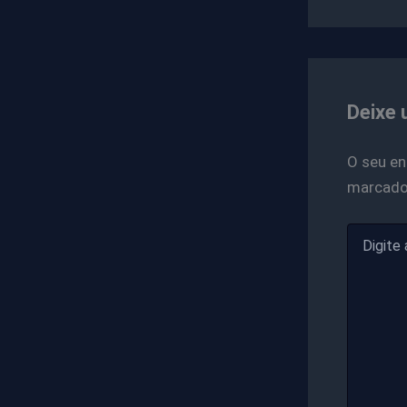
Deixe 
O seu en
marcad
Digite
aqui...