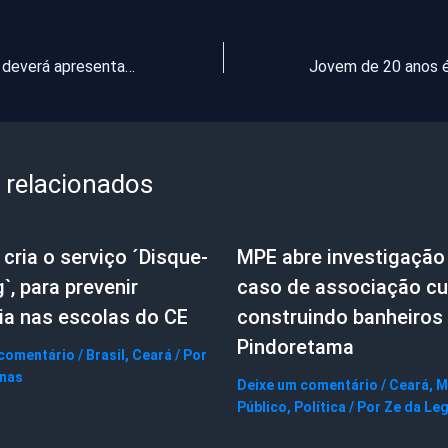
Fim de semana deverá apresentar condições para chuvas em todas as macrorregiões
 relacionados
cria o serviço ´Disque-
MPE abre investigação
g`, para prevenir
caso de associação cul
ia nas escolas do CE
construindo banheiros
Pindoretama
 comentário
/
Brasil
,
Ceará
/ Por
gnas
Deixe um comentário
/
Ceará
,
M
Público
,
Política
/ Por
Ze da Le