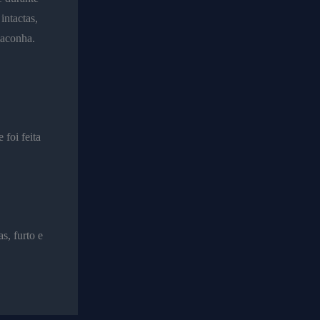
intactas,
maconha.
foi feita
s, furto e