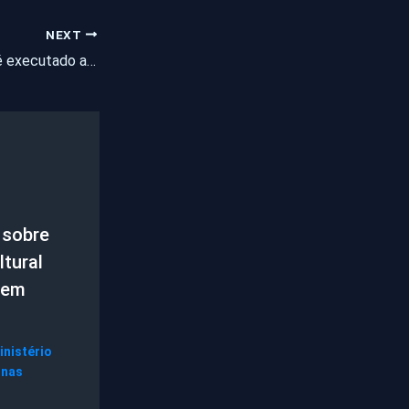
NEXT
Jovem de 20 anos é executado a tiros no interior do Ceará
 sobre
tural
 em
inistério
gnas