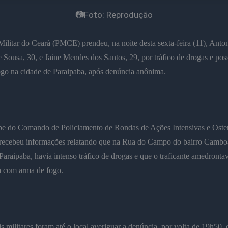
📷Foto: Reprodução
Militar do Ceará (PMCE) prendeu, na noite desta sexta-feira (11), Anton
Sousa, 30, e Jaine Mendes dos Santos, 29, por tráfico de drogas e poss
go na cidade de Paraipaba, após denúncia anônima.
e do Comando de Policiamento de Rondas de Ações Intensivas e Oste
recebeu informações relatando que na Rua do Campo do bairro Cambo
Paraipaba, havia intenso tráfico de drogas e que o traficante amedronta
a com arma de fogo.
is militares foram até o local averiguar a denúncia, por volta de 19h50, 