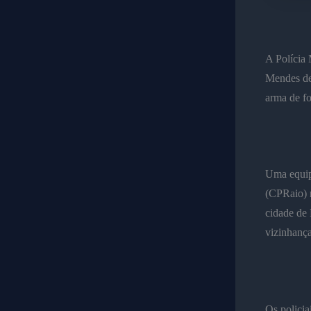
A Polícia 
Mendes de 
arma de fo
Uma equip
(CPRaio) 
cidade de 
vizinhanç
Os policia