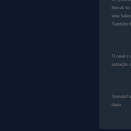
buscas na 
uma balanç
Também ha
O casal e 
autuação 
Antoniel t
dano.