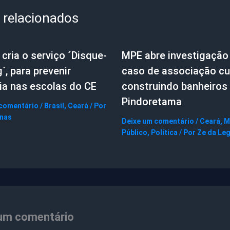
 relacionados
cria o serviço ´Disque-
MPE abre investigação
g`, para prevenir
caso de associação cul
ia nas escolas do CE
construindo banheiros
Pindoretama
 comentário
/
Brasil
,
Ceará
/ Por
gnas
Deixe um comentário
/
Ceará
,
M
Público
,
Política
/ Por
Ze da Le
um comentário