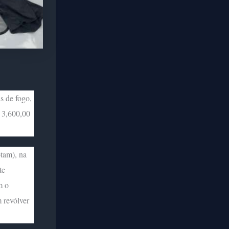
s de fogo,
 3,600,00
otam), na
te
m o
 revólver