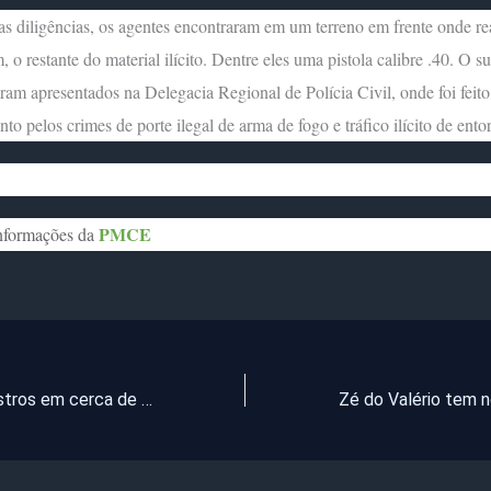
s diligências, os agentes encontraram em um terreno em frente onde re
 o restante do material ilícito. Dentre eles uma pistola calibre .40. O su
oram apresentados na Delegacia Regional de Polícia Civil, onde foi feito
to pelos crimes de porte ilegal de arma de fogo e tráfico ilícito de ento
PMCE
formações da
Ceará tem registros em cerca de 150 municípios; chuvas passam de 100 mm