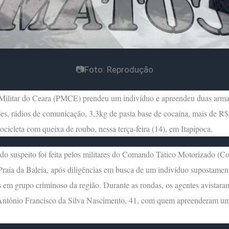
📷Foto: Reprodução
 Militar do Ceara (PMCE) prendeu um indivíduo e apreendeu duas arma
s, rádios de comunicação, 3,3kg de pasta base de cocaína, mais de R$
cicleta com queixa de roubo, nessa terça-feira (14), em Itapipoca.
do suspeito foi feita pelos militares do Comando Tático Motorizado (C
Praia da Baleia, após diligências em busca de um indivíduo supostamen
 em grupo criminoso da região. Durante as rondas, os agentes avistara
 Antônio Francisco da Silva Nascimento, 41, com quem apreenderam um