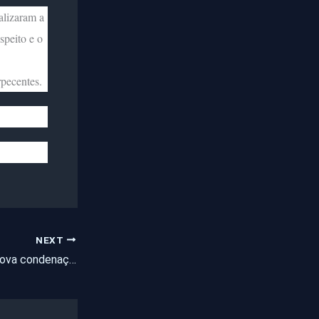
alizaram a
speito e o
rpecentes.
NEXT
Zé do Valério tem nova condenação por homicídio