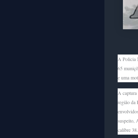
A Policia
65 muniçõe
e uma moto
A captura 
região da 
envolvidos
suspeito,
calibre 38.