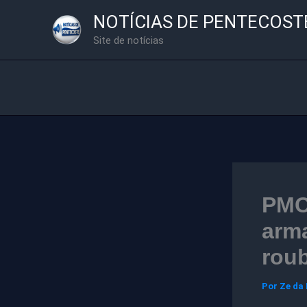
Ir
NOTÍCIAS DE PENTECOST
para
Site de notícias
o
conteúdo
PMC
arma
rou
Por
Ze da