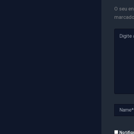
O seu en
marcad
Digite
aqui...
Name*
Notifiq