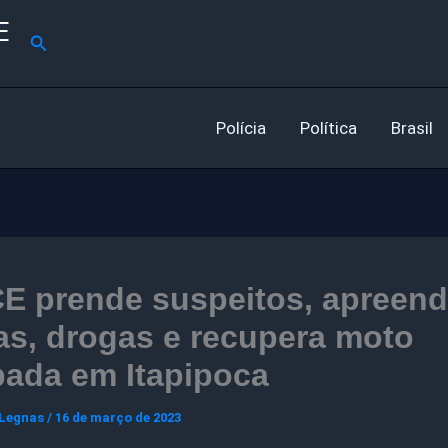
E
Pesquisar
Polícia
Política
Brasil
E prende suspeitos, apreen
s, drogas e recupera moto
bada em Itapipoca
 Legnas
/
16 de março de 2023