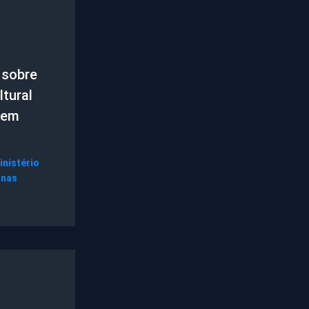
 sobre
tural
 em
inistério
gnas