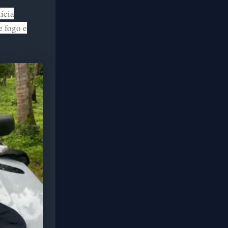
ícia
e fogo e