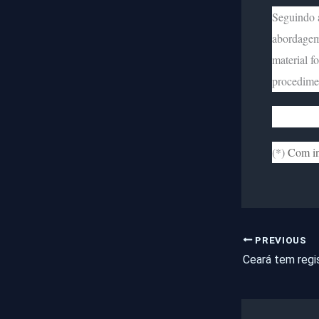
Seguindo a
abordagem,
material f
procedimen
(*)
Com in
PREVIOUS