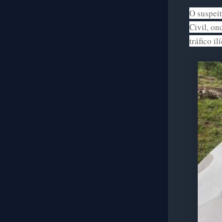
O suspeit
Civil, on
tráfico il