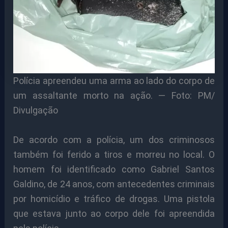
Polícia apreendeu uma arma ao lado do corpo de
um assaltante morto na ação. — Foto: PM/
Divulgação
De acordo com a polícia, um dos criminosos
também foi ferido a tiros e morreu no local. O
homem foi identificado como Gabriel Santos
Galdino, de 24 anos, com antecedentes criminais
por homicídio e tráfico de drogas. Uma pistola
que estava junto ao corpo dele foi apreendida