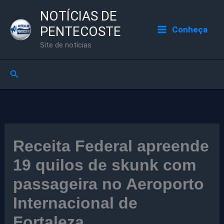
Ir
NOTÍCIAS DE
para
PENTECOSTE
Conheça
o
Site de notícias
conteúdo
Pesquisar
Receita Federal apreende
19 quilos de skunk com
passageira no Aeroporto
Internacional de
Fortaleza