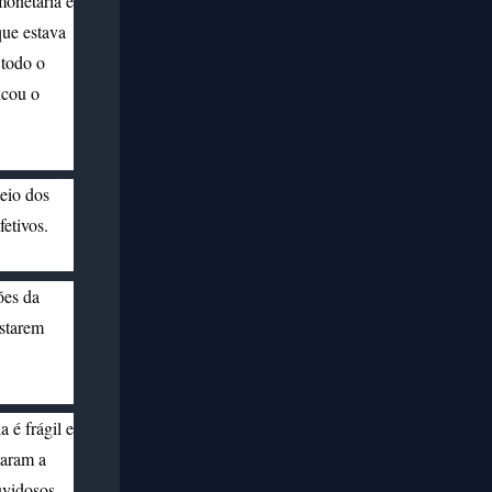
monetária e
que estava
 todo o
icou o
eio dos
etivos.
ões da
starem
 é frágil e
aram a
uvidosos