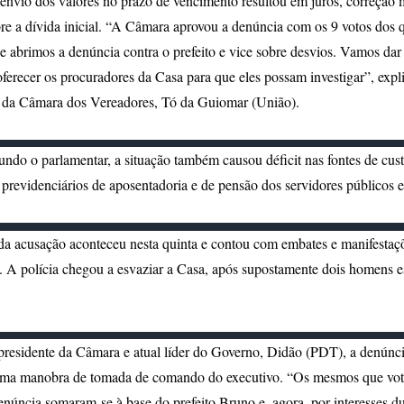
e envio dos valores no prazo de vencimento resultou em juros, correção 
re a dívida inicial. “A Câmara aprovou a denúncia com os 9 votos dos 
 e abrimos a denúncia contra o prefeito e vice sobre desvios. Vamos dar
oferecer os procuradores da Casa para que eles possam investigar”, expl
e da Câmara dos Vereadores, Tó da Guiomar (União).
ndo o parlamentar, a situação também causou déficit nas fontes de cust
 previdenciários de aposentadoria e de pensão dos servidores públicos ef
da acusação aconteceu nesta quinta e contou com embates e manifestaç
 A polícia chegou a esvaziar a Casa, após supostamente dois homens e
presidente da Câmara e atual líder do Governo, Didão (PDT), a denúncia
uma manobra de tomada de comando do executivo. “Os mesmos que vot
enúncia somaram-se à base do prefeito Bruno e, agora, por interesses d