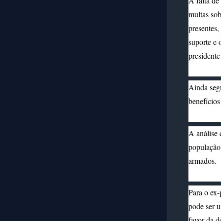
A
falta d
multas sob
presentes,
suporte e 
president
Ainda segu
benefícios
A análise 
população.
armados.
Para o ex-
pode ser 
favor da d