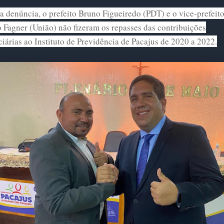
 denúncia, o prefeito Bruno Figueiredo (PDT) e o vice-prefeit
 Fagner (União) não fizeram os repasses das contribuições
iárias ao Instituto de Previdência de Pacajus de 2020 a 2022.