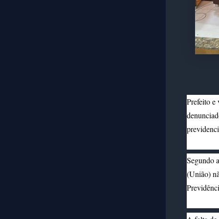
Prefeito e
denunciado
previdenci
Segundo a 
(União) nã
Previdênci