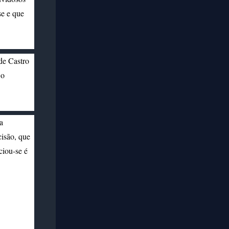
se e que
 de Castro
 o
a
cisão, que
ciou-se é