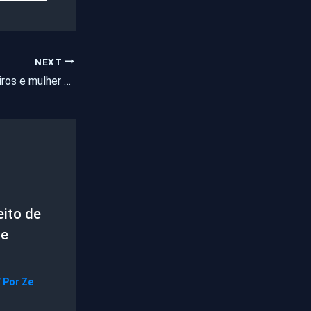
NEXT
Homem é morto a tiros e mulher é baleada após terem a casa invadida por ciminosos no Ceará
ito de
de
/ Por
Ze