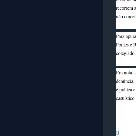
recorrem a
não comet
Para apura
Pontes e R
colegiado.
Em nota, a
denúncia, 
é prática 
casuístico 
jj