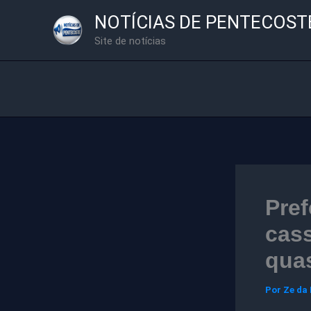
Ir
NOTÍCIAS DE PENTECOST
para
Site de notícias
o
conteúdo
Pref
cas
qua
Por
Ze da