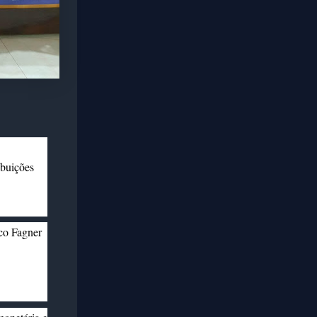
ibuições
co Fagner