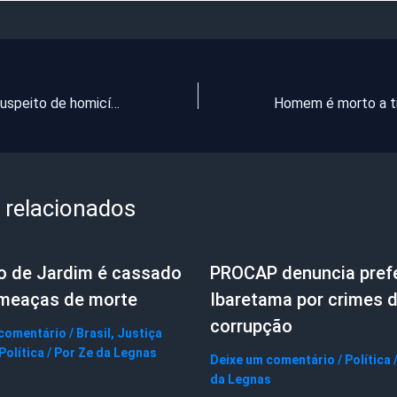
Casal é preso suspeito de homicídio contra jovem de 21 anos em Caucaia
 relacionados
to de Jardim é cassado
PROCAP denuncia prefe
ameaças de morte
Ibaretama por crimes 
corrupção
 comentário
/
Brasil
,
Justiça
Política
/ Por
Ze da Legnas
Deixe um comentário
/
Política
da Legnas