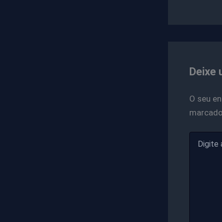
Deixe 
O seu en
marcad
Digite
aqui...