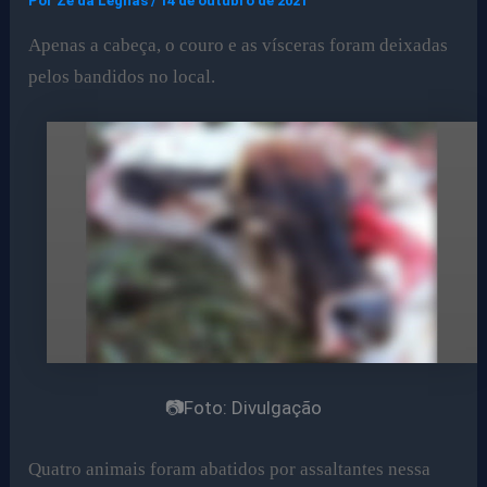
Por
Ze da Legnas
/
14 de outubro de 2021
Apenas a cabeça, o couro e as vísceras foram deixadas
pelos bandidos no local.
📷Foto: Divulgação
Quatro animais foram abatidos por assaltantes nessa