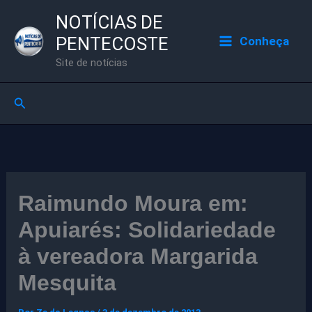
Ir
NOTÍCIAS DE
para
PENTECOSTE
Conheça
o
Site de notícias
conteúdo
Pesquisar
Raimundo Moura em:
Apuiarés: Solidariedade
à vereadora Margarida
Mesquita