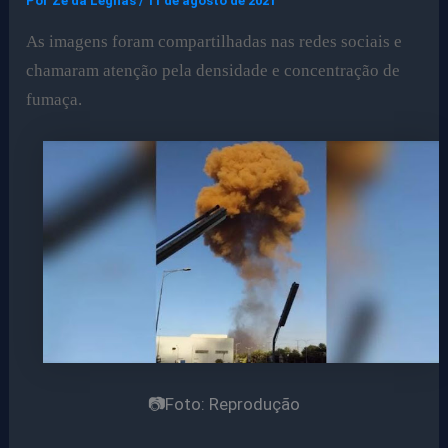
Por
Ze da Legnas
/
11 de agosto de 2021
As imagens foram compartilhadas nas redes sociais e
chamaram atenção pela densidade e concentração de
fumaça.
📷Foto: Reprodução