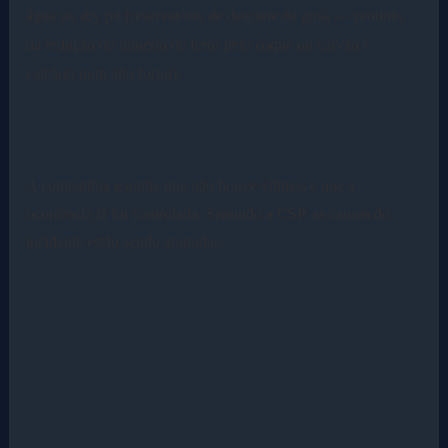
água no dry pit (reservatório de descarte de gusa — produto
da redução do minério de ferro pelo coque ou carvão e
calcário num alto forno).
A companhia garante que não houve vítimas e que a
ocorrência já foi controlada.
Segundo a CSP, as causas do
incidente estão sendo apuradas.