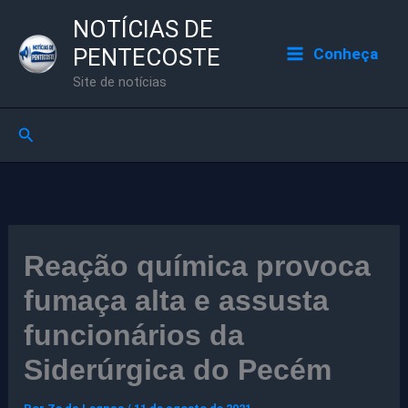
Ir
NOTÍCIAS DE
para
PENTECOSTE
Conheça
o
Site de notícias
conteúdo
Pesquisar
Reação química provoca
fumaça alta e assusta
funcionários da
Siderúrgica do Pecém