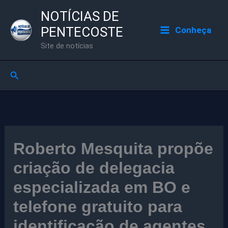
Ir
NOTÍCIAS DE
para
PENTECOSTE
Conheça
o
Site de notícias
conteúdo
Pesquisar
Roberto Mesquita propõe
criação de delegacia
especializada em BO e
telefone gratuito para
identificação de agentes