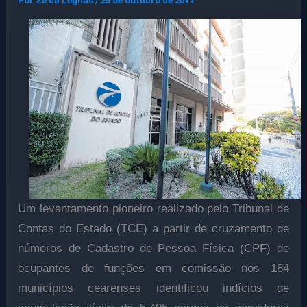
Por
Ze da Legnas
/
25 de outubro de 2017
Um levantamento pioneiro realizado pelo Tribunal de
Contas do Estado (TCE) a partir de cruzamento de
números de Cadastro de Pessoa Física (CPF) de
ocupantes de funções em comissão nos 184
municípios cearenses identificou indícios de