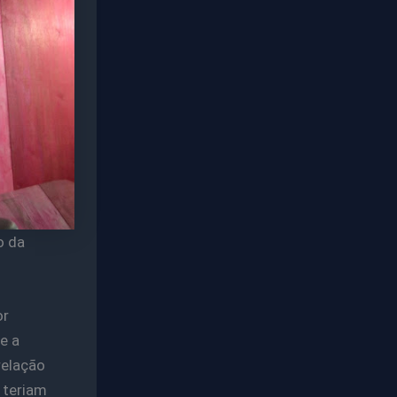
o da
or
e a
relação
 teriam