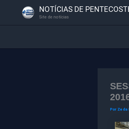
Ir
NOTÍCIAS DE PENTECOST
para
Site de notícias
o
conteúdo
SES
201
Por
Ze da