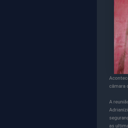
Acontece
câmara d
A reuniã
Adrianíz
seguranç
as ultim