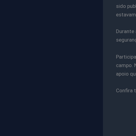
sido pub
estavam 
Durante 
seguranç
Particip
campo. N
apoio qu
Confira 