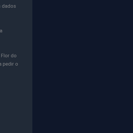
s dados
a
 Flor do
a pedir o