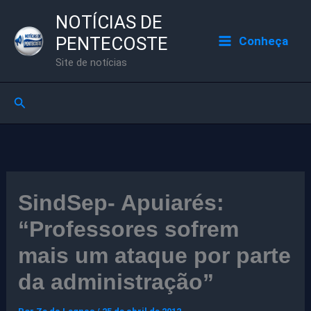
Ir
NOTÍCIAS DE
para
PENTECOSTE
Conheça
o
Site de notícias
conteúdo
Pesquisar
SindSep- Apuiarés:
“Professores sofrem
mais um ataque por parte
da administração”