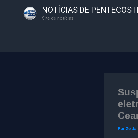
Ir
NOTÍCIAS DE PENTECOST
para
Site de notícias
o
conteúdo
Susp
elet
Cea
Por
Ze da