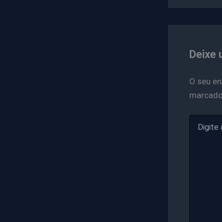
Deixe 
O seu en
marcad
Digite
aqui...