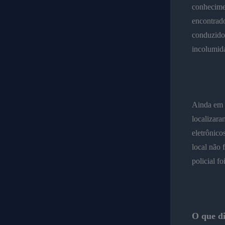
conhecimen
encontrado
conduzido 
incolumida
Ainda em d
localizara
eletrônico
local não 
policial f
O que di