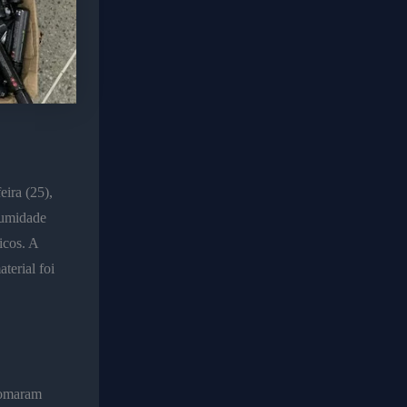
ira (25),
lumidade
icos. A
terial foi
 tomaram