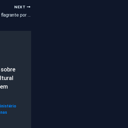
NEXT
Homem é preso em flagrante por estuprar criança de 5 anos no interior do Ceará
 sobre
tural
 em
inistério
gnas