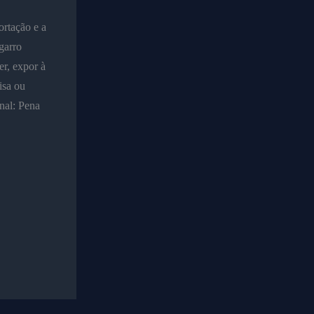
ortação e a
garro
er, expor à
isa ou
nal: Pena