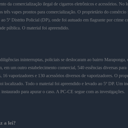
to da comercialização ilegal de cigarros eletrônicos e acessórios. No l
s três vapes prontos para comercialização. O proprietário do comércio 
ao 5º Distrito Policial (DP), onde foi autuado em flagrante por crime c
de pública. O material foi apreendido.
iligências ininterruptas, policiais se deslocaram ao bairro Maraponga,
m, em um outro estabelecimento comercial, 540 essências diversas para 
s, 16 vaporizadores e 130 acessórios diversos de vaporizadores. O propr
foi localizado. Todo o material foi apreendido e levado ao 5º DP. Um in
oi instaurado para apurar o caso. A PC-CE segue com as investigações.
z a lei?