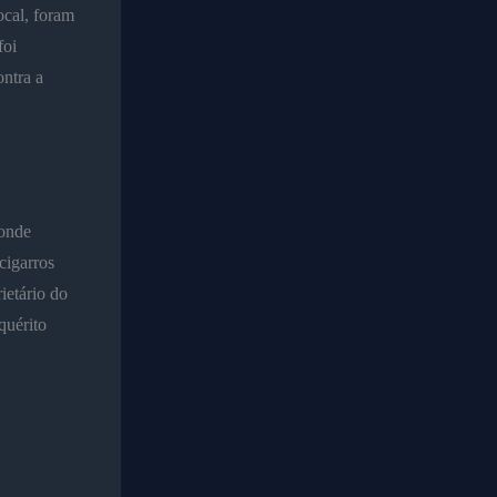
ocal, foram
foi
ontra a
 onde
cigarros
ietário do
quérito