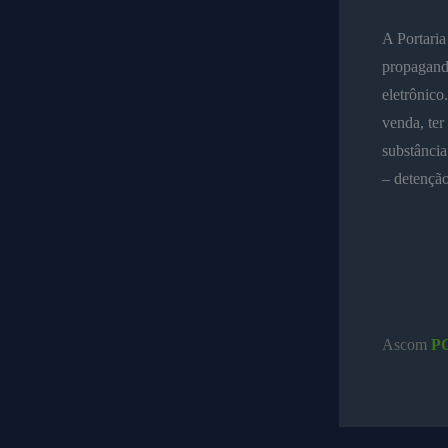
A Portaria
propaganda
eletrônico
venda, ter
substância
– detenção
Ascom
P