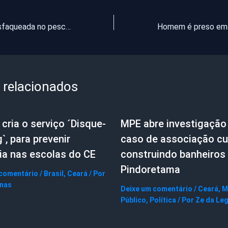
Enfermeira é esfaqueada no pescoço por ex-companheiro no interior do Ceará
 relacionados
cria o serviço ´Disque-
MPE abre investigação
g`, para prevenir
caso de associação cul
ia nas escolas do CE
construindo banheiros
Pindoretama
 comentário
/
Brasil
,
Ceará
/ Por
gnas
Deixe um comentário
/
Ceará
,
M
Público
,
Política
/ Por
Ze da Le