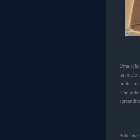
Uma ação d
na prisão 
pública em
ação polic
apreendida
Policiais 