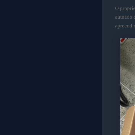
O proprie
autuado e
apreendi