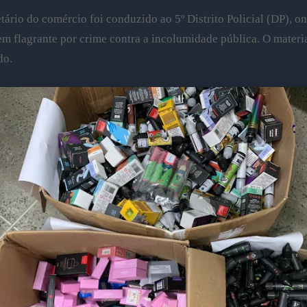
tário do comércio foi conduzido ao 5º Distrito Policial (DP), on
m flagrante por crime contra a incolumidade pública. O materia
do.