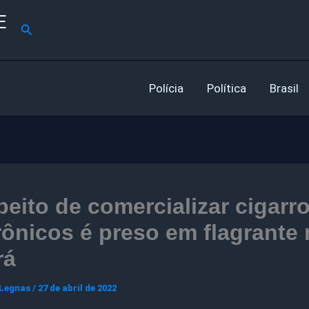
E
Pesquisar
Polícia
Política
Brasil
eito de comercializar cigarr
rônicos é preso em flagrante
rá
 Legnas
/
27 de abril de 2022