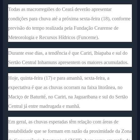
Todas as macrorregiões do Ceará deverão apresentar
condições para chuva até a próxima sexta-feira (18), conforme
previsão do tempo realizada pela Fundação Cearense de
Meteorologia e Recursos Hídricos (Funceme).
Durante esse dias, a tendência é que Cariri, Ibiapaba e sul do
Sertão Central Inhamuns apresentem os maiores acumulados.
Hoje, quinta-feira (17) e para amanhã, sexta-feira, a
expectativa é que as chuvas ocorram na faixa litorânea, no
Maciço de Baturité, no Cariri, na Jaguaribana e sul do Sertão
Central já entre madrugada e manhã.
Em geral, as chuvas esperadas têm relação com áreas de
instabilidade que se formam em razão da proximidade da Zona