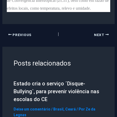
de Convergência Intertropical (ZCIT), bem como em razão de
efeitos locais, como temperatura, relevo e umidade.
PREVIOUS
NEXT
Posts relacionados
Estado cria o serviço ´Disque-
Bullying`, para prevenir violência nas
escolas do CE
Deixe um comentário
/
Brasil
,
Ceará
/ Por
Ze da
Legnas