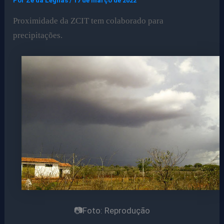
Por
Ze da Legnas
/
17 de março de 2022
Proximidade da ZCIT tem colaborado para
precipitações.
📷Foto: Reprodução