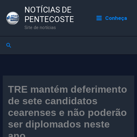
Ir
NOTÍCIAS DE
para
PENTECOSTE
Conheça
o
Site de notícias
conteúdo
Pesquisar
TRE mantém deferimento
de sete candidatos
cearenses e não poderão
ser diplomados neste
ano