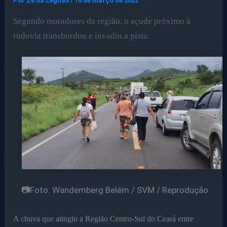
Por
Ze da Legnas
/
10 de março de 2022
Segundo moradores da região, o açude próximo à
rodovia transbordou e invadiu a pista.
📷Foto: Wandemberg Belém / SVM / Reprodução
A chuva que atingiu a Região Centro-Sul do Ceará entre