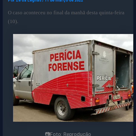
Por
Ze da Legnas
/
11 de março de 2022
O caso aconteceu no final da manhã desta quinta-feira
(10).
📷Foto: Reprodução