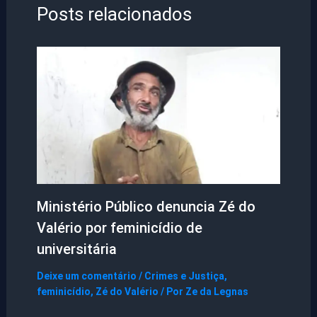
Posts relacionados
Ministério Público denuncia Zé do
Valério por feminicídio de
universitária
Deixe um comentário
/
Crimes e Justiça
,
feminicídio
,
Zé do Valério
/ Por
Ze da Legnas