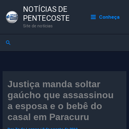
Ir
NOTÍCIAS DE
para
PENTECOSTE
Conheça
o
Site de notícias
conteúdo
Pesquisar
Justiça manda soltar
gaúcho que assassinou
a esposa e o bebê do
casal em Paracuru