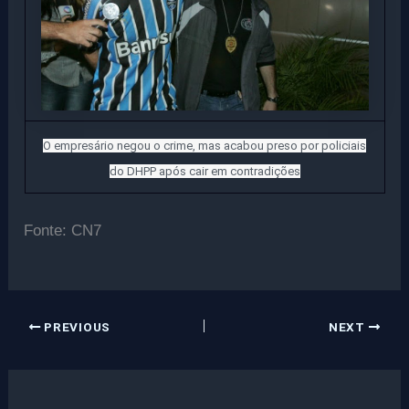
O empresário negou o crime, mas acabou preso por policiais
do DHPP após cair em contradições
Fonte: CN7
PREVIOUS
NEXT