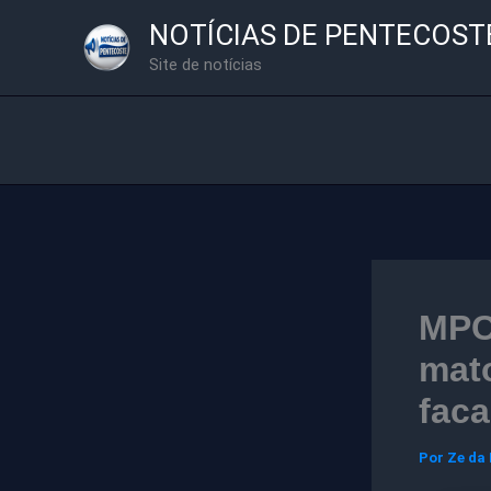
Ir
NOTÍCIAS DE PENTECOST
para
Site de notícias
o
conteúdo
MPC
mat
faca
Por
Ze da