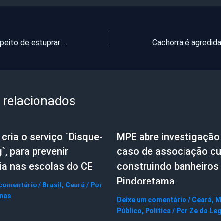
Pai é preso suspeito de estuprar filha de 15 anos
 relacionados
cria o serviço ´Disque-
MPE abre investigação
g`, para prevenir
caso de associação cul
ia nas escolas do CE
construindo banheiros
Pindoretama
 comentário
/
Brasil
,
Ceará
/ Por
gnas
Deixe um comentário
/
Ceará
,
M
Público
,
Política
/ Por
Ze da Le