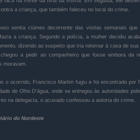
e faca na frente da filha da vítima. Em seguida, ele desfer
contra a criança, que também faleceu no local do crime.
oso sentia ciúmes decorrente das visitas semanais que
fazia a criança. Segundo a polícia, a mulher decidiu aca
amento, dizendo ao suspeito que iria retornar à casa de sua
chegou a pedir ao companheiro que fosse embora da re
es moravam.
s o ocorrido, Francisco Marlim fugiu e foi encontrado por f
idade de Olho D’água, onde se entregou às autoridades poli
to na delegacia, o acusado confessou a autoria do crime.
iário do Nordeste