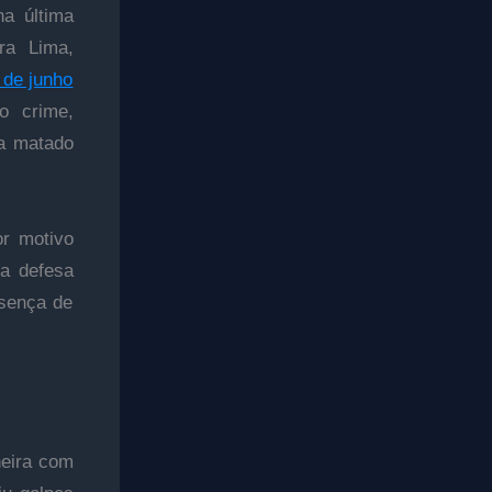
a última
ira Lima,
 de junho
o crime,
ia matado
or motivo
 a defesa
esença de
heira com