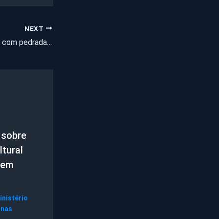
NEXT
Cachorra é agredida com pedradas por duas jovens em Quixeramobim, no Ceará
 sobre
tural
 em
inistério
gnas