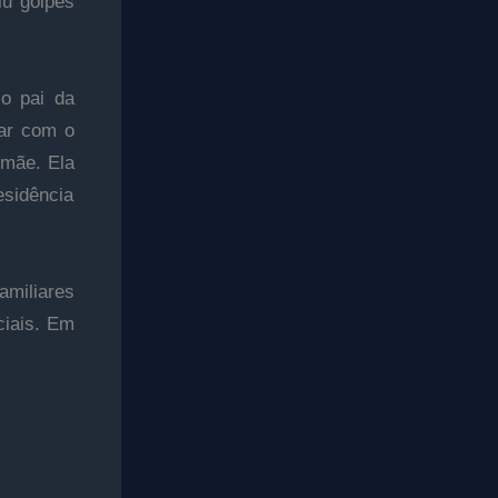
iu golpes
 o pai da
bar com o
 mãe. Ela
sidência
amiliares
ciais. Em