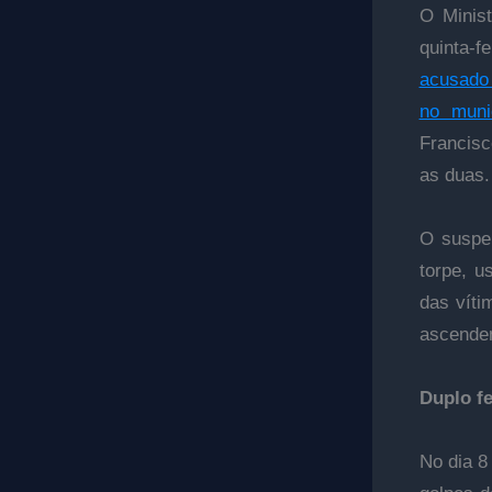
O Minis
quinta-f
acusado 
no muni
Francisc
as duas.
O suspei
torpe, u
das víti
ascenden
Duplo fe
No dia 8