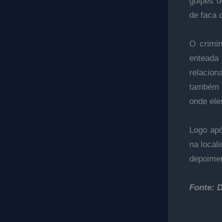
golpes d
de faca 
O crimin
enteada 
relacion
também 
onde el
Logo apó
na local
depoimen
Fonte: D