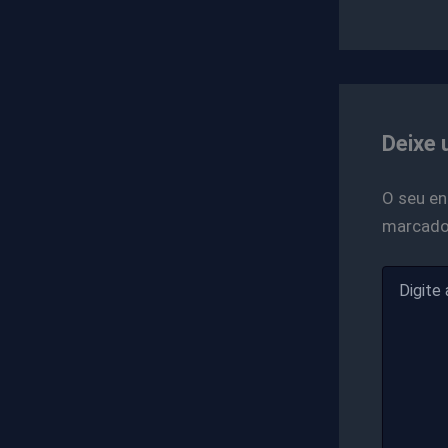
Deixe 
O seu en
marcad
Digite
aqui...