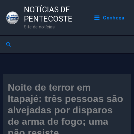
Ir
NOTÍCIAS DE
para
PENTECOSTE
Conheça
o
Site de notícias
conteúdo
Pesquisar
Noite de terror em
Itapajé: três pessoas são
alvejadas por disparos
de arma de fogo; uma
não resiste